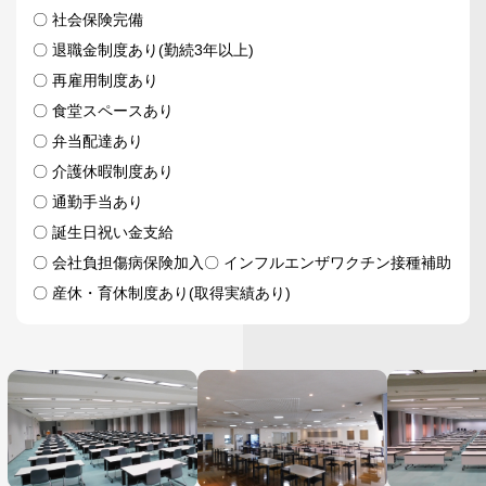
〇 社会保険完備
〇 退職金制度あり(勤続3年以上)
〇 再雇用制度あり
〇 食堂スペースあり
〇 弁当配達あり
〇 介護休暇制度あり
〇 通勤手当あり
〇 誕生日祝い金支給
〇 会社負担傷病保険加入
〇 インフルエンザワクチン接種補助
〇 産休・育休制度あり(取得実績あり)