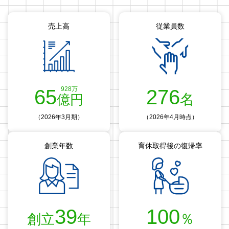
売上高
従業員数
928
万
65
276
名
億円
（2026年3月期）
（2026年4月時点）
創業年数
育休取得後の復帰率
39
100
％
創立
年